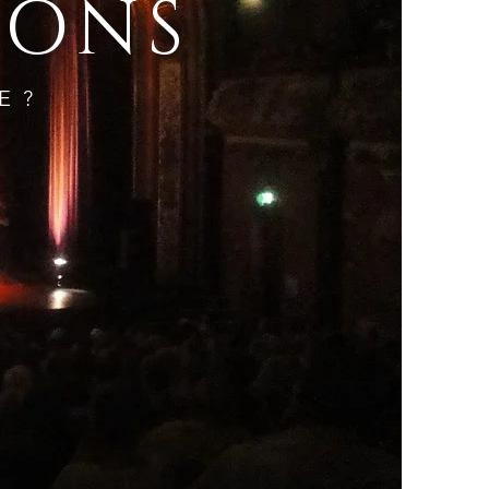
IONS
E?