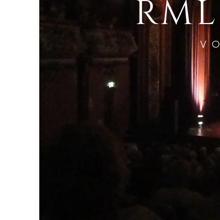
RML
V